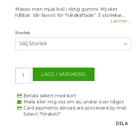
Lägg till i favoritlistan
Massiv men mjuk boll i riktig gummi. Mycket
hållbar. Vår favorit för "hårdkäftade”. 3 storlekar.;
Läs mer...
Storlek
LÄGG I VARUKORG
Betala säkert med kort
Maila eller ring oss om du undrar över något
Card payments abroad are processed by mail.
Select "förskott"
DELA