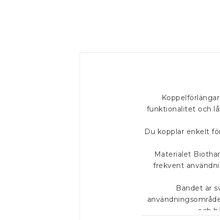
Koppelförlängare
funktionalitet och l
Du kopplar enkelt för
Materialet Biothan
frekvent användning
Bandet är s
användningsområde. 
och hä