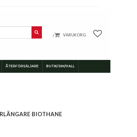
VARUKORG
/
ÅTERFÖRSÄLJARE
BUTIK/SIM/HALL
ÖRLÄNGARE BIOTHANE