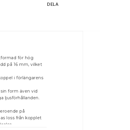
DELA
tformad för hög 
dd på 16 mm, vilket 
oppel i förlängarens 
sin form även vid 
a ljusförhållanden.

beroende på 
 loss från kopplet 
relse.
