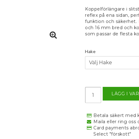
Lägg till i fa
Koppelförlängare i sli
reflex på ena sidan, per
funktion och säkerhet.
och 16 mm bred och kom
som passar de flesta ko
Hake
LÄGG I VA
Betala säkert med 
Maila eller ring os
Card payments abro
Select "förskott"