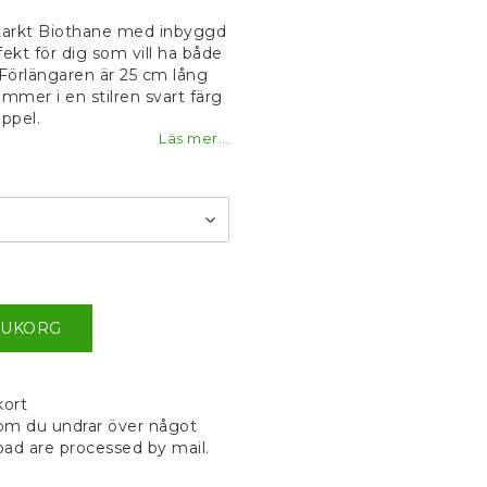
voritlistan
tstarkt Biothane med inbyggd
fekt för dig som vill ha både
 Förlängaren är 25 cm lång
mer i en stilren svart färg
ppel.
Läs mer...
RUKORG
kort
s om du undrar över något
ad are processed by mail.