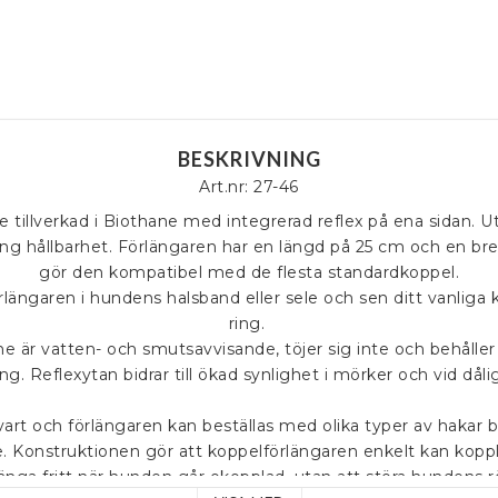
BESKRIVNING
Art.nr: 27-46
 tillverkad i Biothane med integrerad reflex på ena sidan. U
ång hållbarhet. Förlängaren har en längd på 25 cm och en bre
gör den kompatibel med de flesta standardkoppel.

längaren i hundens halsband eller sele och sen ditt vanliga k
ring. 

e är vatten- och smutsavvisande, töjer sig inte och behåller 
. Reflexytan bidrar till ökad synlighet i mörker och vid dålig
vart och förlängaren kan beställas med olika typer av hakar 
Konstruktionen gör att koppelförlängaren enkelt kan kopplas
nga fritt när hunden går okopplad, utan att störa hundens rö