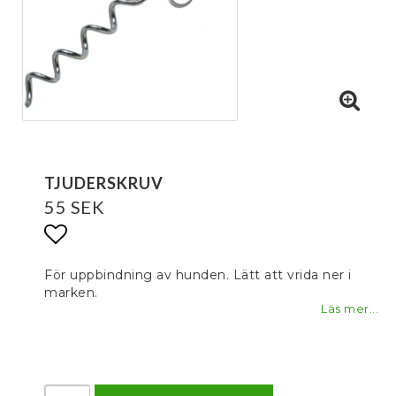
TJUDERSKRUV
55 SEK
Lägg till i favoritlistan
För uppbindning av hunden. Lätt att vrida ner i
marken.
Läs mer...